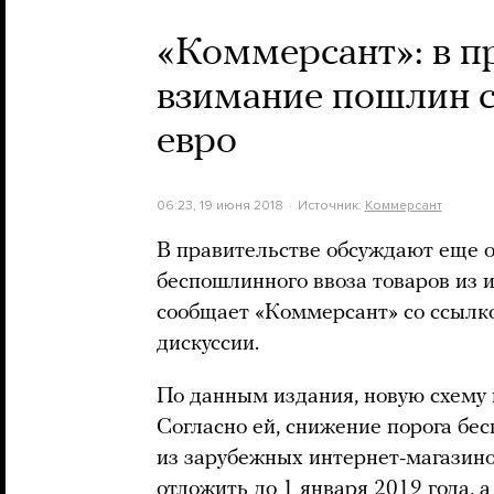
«Коммерсант»: в п
взимание пошлин с
евро
06:23, 19 июня 2018
Источник:
Коммерсант
В правительстве обсуждают еще о
беспошлинного ввоза товаров из 
сообщает «Коммерсант» со ссылко
дискуссии.
По данным издания, новую схем
Согласно ей, снижение порога бе
из зарубежных интернет-магазино
отложить до 1 января 2019 года, а