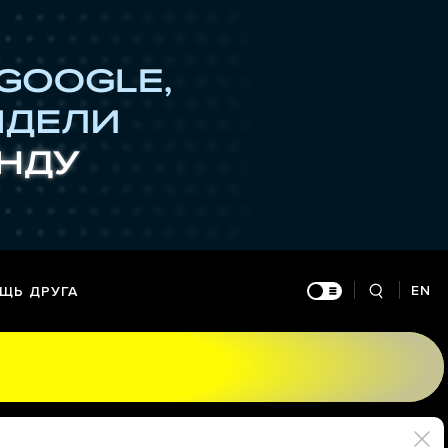
EN
ЩЬ ДРУГА