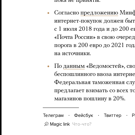
пока не приняты.
Согласно
предложению
Минфи
интернет-покупок должен быт
с 1 июля 2018 года и до 200 е
«Почта России» в свою очере
порога в 200 евро до 2021 год
на источники.
По
данным
«Ведомостей», св
беспошлинного ввоза интерне
Федеральная таможенная служ
предлагает взимать со всех т
магазинов пошлину в 20%.
Телеграм
Фейсбук
Твиттер
P
Magic link
Что-что?