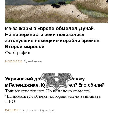
Из-за жары в Европе обмелел Дунай.
На поверхности реки показались
затонувшие немецкие корабли времен
Второй мировой
Фотографии
5 дней назад
НОВОСТИ
Украинский дрон попал по пляжу
в Геленджике. Куда он летел? Его сбили?
Точных ответов нет. Но недалеко от места
ЧП находится объект, который могла защищать
ПВО
3 карточки
4 дня назад
РАЗБОР