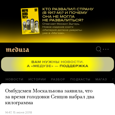
Перейти
к
материалам
НОВОСТИ
ИСТОРИИ
РАЗБОР
ПОДКАСТЫ
МАГАЗ
П
Омбудсмен Москалькова заявила, что
за время голодовки Сенцов набрал два
килограмма
14:47, 15 июня 2018