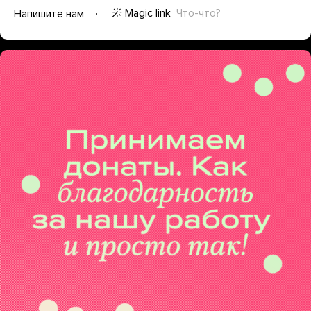
Magic link
Что-что?
Напишите нам