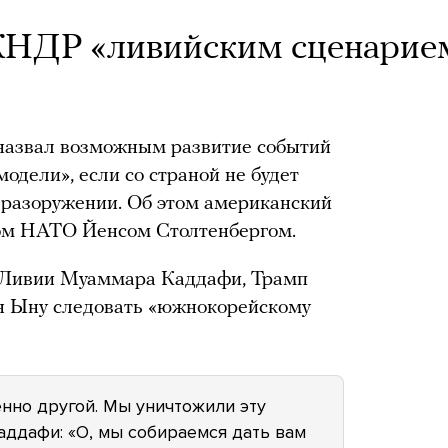
КНДР «ливийским сценарие
азвал возможным развитие событий
одели», если со страной не будет
 разоружении. Об этом американский
ком НАТО Йенсом Столтенбергом.
ы Ливии Муаммара Каддафи, Трамп
 Ыну следовать «южнокорейскому
нно другой. Мы уничтожили эту
аддафи: «О, мы собираемся дать вам