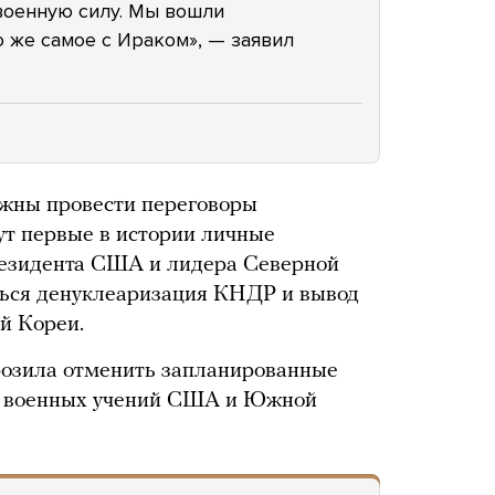
военную силу. Мы вошли
о же самое с Ираком», — заявил
жны провести переговоры
дут первые в истории личные
езидента США и лидера Северной
ться денуклеаризация КНДР и вывод
й Кореи.
розила отменить запланированные
х военных учений США и Южной