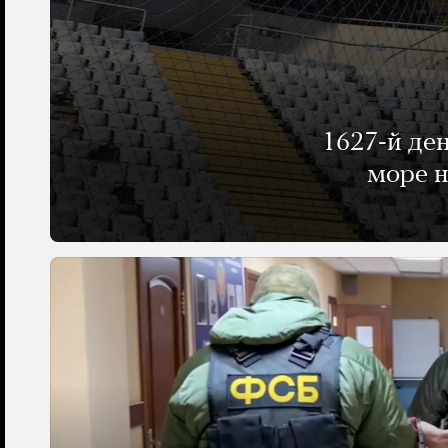
1627-й де
море н