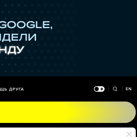
EN
ЩЬ ДРУГА