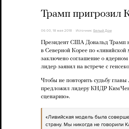
Трамп пригрозил 
06:00, 18 мая 2018
Источник:
Белый Дом
Президент США Дональд Трамп н
в Северной Корее по «ливийской м
заключено соглашение о ядерном
лидер заявил на встрече с генсе
Чтобы не повторить судьбу глав
предложил лидеру КНДР Ким Чен
сценарию».
«Ливийская модель была соверше
страну. Мы никогда не говорили К