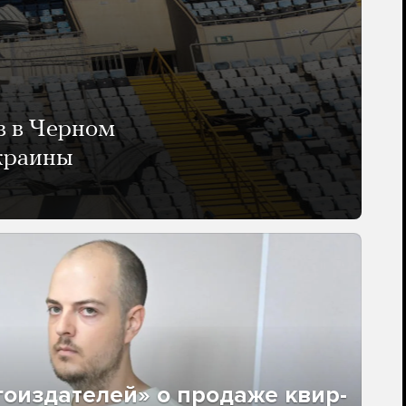
в в Черном
Украины
гоиздателей» о продаже квир-