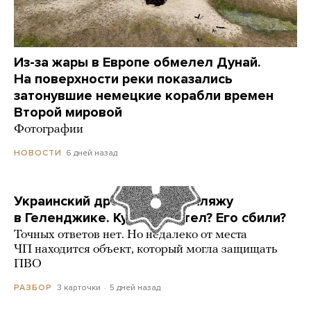
Из-за жары в Европе обмелел Дунай.
На поверхности реки показались
затонувшие немецкие корабли времен
Второй мировой
Фотографии
6 дней назад
НОВОСТИ
Украинский дрон попал по пляжу
в Геленджике. Куда он летел? Его сбили?
Точных ответов нет. Но недалеко от места
ЧП находится объект, который могла защищать
ПВО
3 карточки
5 дней назад
РАЗБОР