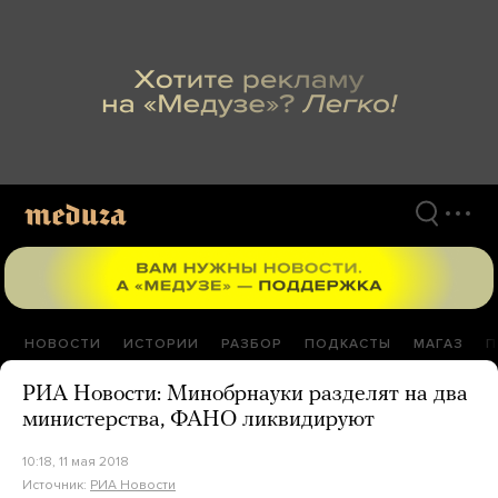
Перейти
к
материалам
НОВОСТИ
ИСТОРИИ
РАЗБОР
ПОДКАСТЫ
МАГАЗ
П
РИА Новости: Минобрнауки разделят на два
министерства, ФАНО ликвидируют
10:18, 11 мая 2018
Источник:
РИА Новости