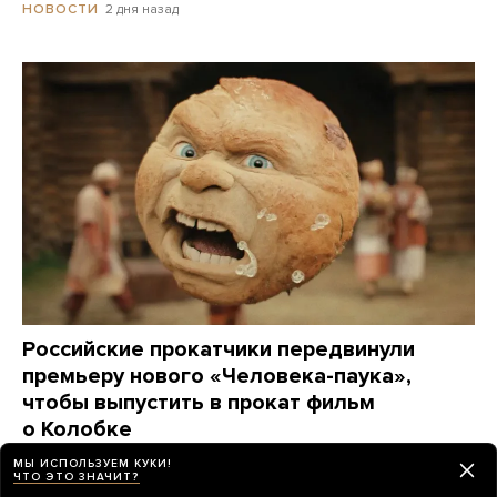
2 дня назад
НОВОСТИ
Российские прокатчики передвинули
премьеру нового «Человека-паука»,
чтобы выпустить в прокат фильм
о Колобке
Зрители обрушили его рейтинг еще до премьеры.
МЫ ИСПОЛЬЗУЕМ КУКИ!
Озвучивший хлеб Гарик Харламов: «Мне глубоко
ЧТО ЭТО ЗНАЧИТ?