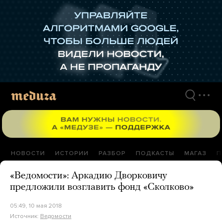
Перейти
к
материалам
НОВОСТИ
ИСТОРИИ
РАЗБОР
ПОДКАСТЫ
МАГАЗ
П
«Ведомости»: Аркадию Дворковичу
предложили возглавить фонд «Сколково»
05:49, 10 мая 2018
Источник:
Ведомости