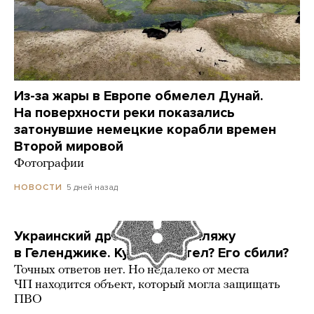
Из-за жары в Европе обмелел Дунай.
На поверхности реки показались
затонувшие немецкие корабли времен
Второй мировой
Фотографии
5 дней назад
НОВОСТИ
Украинский дрон попал по пляжу
в Геленджике. Куда он летел? Его сбили?
Точных ответов нет. Но недалеко от места
ЧП находится объект, который могла защищать
ПВО