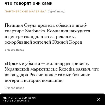
что говорят они сами
7 дней назад
ПАРТНЕРСКИЙ МАТЕРИАЛ
Полиция Сеула провела обыски в штаб-
квартире Starbucks. Компания находится
в центре скандала из-за рекламы,
оскорбившей жителей Южной Кореи
8 часов назад
«Прямые убытки — миллиарды гривен».
Украинский маркетплейс Rozetka заявил, что
из-за удара России понес самые большие
потери в истории компании
9 часов назад
МЫ ИСПОЛЬЗУЕМ КУКИ!
ЧТО ЭТО ЗНАЧИТ?
В России временно перестали работать