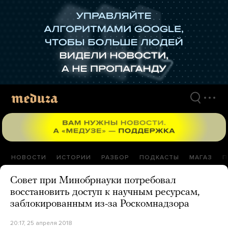
Перейти
к
материалам
НОВОСТИ
ИСТОРИИ
РАЗБОР
ПОДКАСТЫ
МАГАЗ
П
Совет при Минобрнауки потребовал
восстановить доступ к научным ресурсам,
заблокированным из-за Роскомнадзора
20:17, 25 апреля 2018