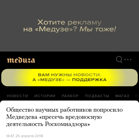
Перейти
к
материалам
НОВОСТИ
ИСТОРИИ
РАЗБОР
ПОДКАСТЫ
МАГАЗ
П
Общество научных работников попросило
Медведева «пресечь вредоносную
деятельность Роскомнадзора»
14:47, 25 апреля 2018