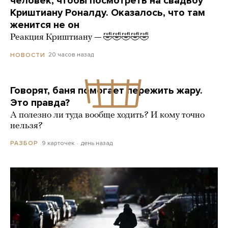
человек, чтобы посмотреть на свадьбу
Криштиану Роналду. Оказалось, что там
женится не он
Реакция Криштиану — 🤣🤣🤣🤣🤣
20 часов назад
НОВОСТИ
Говорят, баня помогает пережить жару.
Это правда?
А полезно ли туда вообще ходить? И кому точно
нельзя?
9 карточек
день назад
РАЗБОР