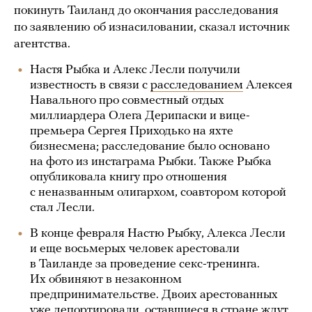
покинуть Таиланд до окончания расследования
по заявлению об изнасиловании, сказал источник
агентства.
Настя Рыбка и Алекс Лесли получили
известность в связи с
расследованием
Алексея
Навального про совместный отдых
миллиардера Олега Дерипаски и вице-
премьера Сергея Приходько на яхте
бизнесмена; расследование было основано
на фото из инстаграма Рыбки. Также Рыбка
опубликовала книгу про отношения
с неназванным олигархом, соавтором которой
стал Лесли.
В конце февраля Настю Рыбку, Алекса Лесли
и еще восьмерых человек арестовали
в Таиланде за проведение секс-тренинга.
Их обвиняют в незаконном
предпринимательстве. Двоих арестованных
уже депортировали, оставшиеся в стране ждут