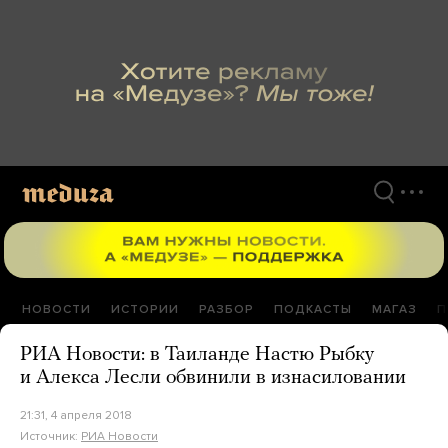
Перейти
к
материалам
НОВОСТИ
ИСТОРИИ
РАЗБОР
ПОДКАСТЫ
МАГАЗ
П
РИА Новости: в Таиланде Настю Рыбку
и Алекса Лесли обвинили в изнасиловании
21:31, 4 апреля 2018
Источник:
РИА Новости