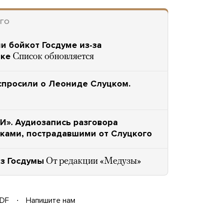
ОГО
и бойкот Госдуме из-за
нке
Список обновляется
спросили о Леониде Слуцком.
И». Аудиозапись разговора
тками, пострадавшими от Слуцкого
з Госдумы
От редакции «Медузы»
DF
Напишите нам