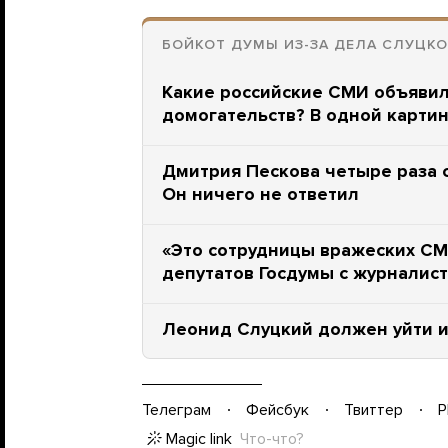
БОЙКОТ ДУМЫ ИЗ-ЗА ДЕЛА СЛУЦК
Какие российские СМИ объявил
домогательств? В одной карти
Дмитрия Пескова четыре раза 
Он ничего не ответил
«Это сотрудницы вражеских СМ
депутатов Госдумы с журналис
Леонид Слуцкий должен уйти и
Телеграм
Фейсбук
Твиттер
P
Magic link
Что-что?