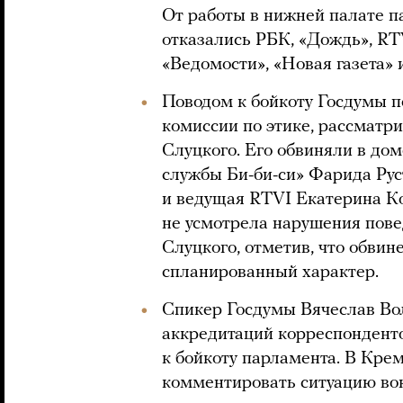
От работы в нижней палате п
отказались РБК, «Дождь», RT
«Ведомости», «Новая газета» 
Поводом к бойкоту Госдумы 
комиссии по этике, рассмат
Слуцкого. Его обвиняли в до
службы Би-би-си» Фарида Ру
и ведущая RTVI Екатерина К
не усмотрела нарушения пове
Слуцкого, отметив, что обвин
спланированный характер.
Спикер Госдумы Вячеслав Во
аккредитаций корреспондент
к бойкоту парламента. В Кре
комментировать ситуацию вок