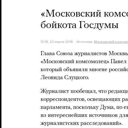
«Московский комс
бойкота Госдумы
12:18, 22 марта 2018
Источник:
Московский комсом
Глава Союза журналистов Москвы
«Московский комсомолец» Павел 
который объявили многие российс
Леонида Слуцкого.
Журналист пообещал, что редакц
корреспондентов, освещающих ра
парламента, поскольку Дума, по е
из интереснейших источников дл
журналистских расследований».