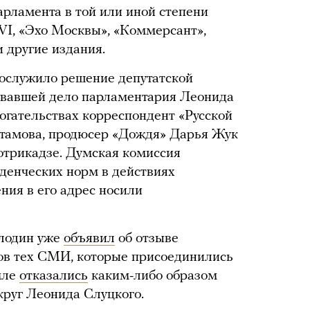
арламента в той или иной степени
VI, «Эхо Москвы», «Коммерсант»,
и другие издания.
послужило решение депутатской
ривавшей дело парламентария Леонида
могательствах корреспондент «Русской
стамова, продюсер «Дождя» Дарья Жук
отрикадзе. Думская комиссия
денческих норм в действиях
ения в его адрес носили
лодин уже
объявил
об отзыве
ов тех СМИ, которые присоединились
мле
отказались
каким-либо образом
руг Леонида Слуцкого.