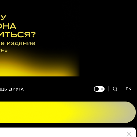
EN
ЩЬ ДРУГА