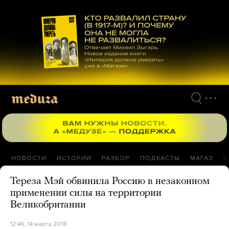
Перейти
к
материалам
НОВОСТИ
ИСТОРИИ
РАЗБОР
ПОДКАСТЫ
МАГАЗ
П
Тереза Мэй обвинила Россию в незаконном
применении силы на территории
Великобритании
12:46, 14 марта 2018