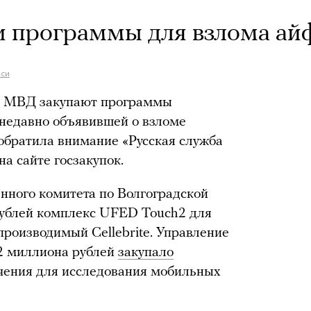
и программы для взлома ай
-си
и МВД закупают программы
, недавно объявившей о взломе
 обратила внимание «Русская служба
на сайте госзакупок.
енного комитета по Волгоградской
рублей комплекс UFED Touch2 для
роизводимый Cellebrite. Управление
2 миллиона рублей
закупало
чения для исследования мобильных