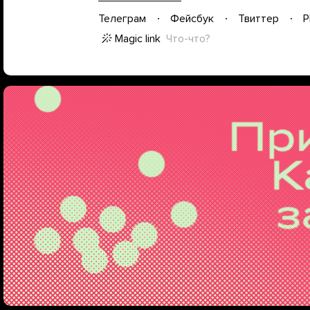
Телеграм
Фейсбук
Твиттер
P
Magic link
Что-что?