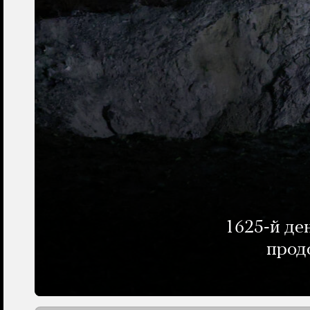
1625-й де
прод