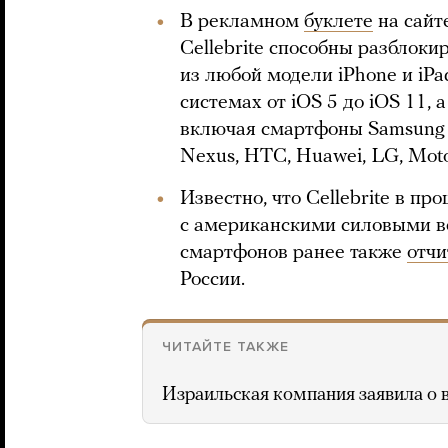
В рекламном
буклете
на сайт
Cellebrite способны разблок
из любой модели iPhone и iP
системах от iOS 5 до iOS 11, а
включая смартфоны Samsung Ga
Nexus, HTC, Huawei, LG, Moto
Известно, что Cellebrite в п
с американскими силовыми в
смартфонов ранее также
отч
России.
ЧИТАЙТЕ ТАКЖЕ
Израильская компания заявила о 