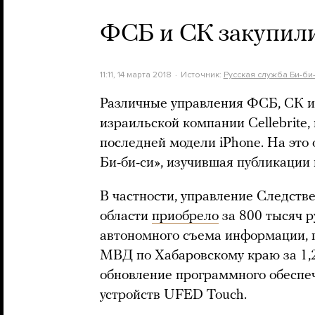
ФСБ и СК закупил
11:11, 14 марта 2018
Источник:
Русская служба Би-би
Различные управления ФСБ, СК 
израильской компании Cellebrite
последней модели iPhone. На это
Би-би-си», изучившая публикации 
В частности, управление Следств
области
приобрело
за 800 тысяч 
автономного съема информации, п
МВД по Хабаровскому краю за 1,
обновление программного обеспе
устройств UFED Touch.