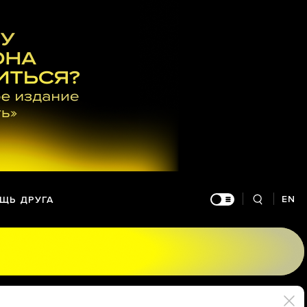
EN
ЩЬ ДРУГА