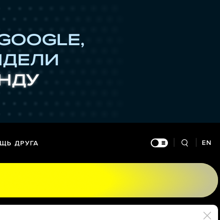
EN
ЩЬ ДРУГА