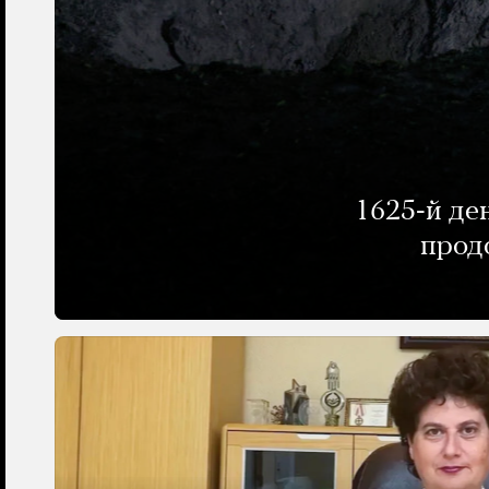
1625-й де
прод