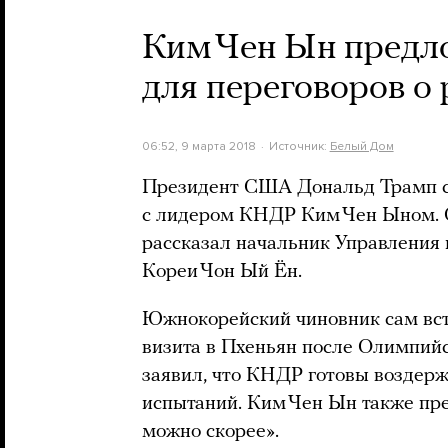
Ким Чен Ын предло
для переговоров о
06:52, 9 марта 2018
Источник:
Белый Дом
Президент США Дональд Трамп со
с лидером КНДР Ким Чен Ыном. О
рассказал начальник Управления
Кореи Чон Ый Ён.
Южнокорейский чиновник сам вст
визита в Пхеньян после Олимпийс
заявил, что КНДР готовы воздер
испытаний. Ким Чен Ын также пр
можно скорее».