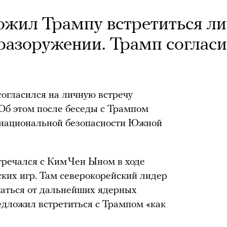
жил Трампу встретиться л
 разоружении. Трамп соглас
гласился на личную встречу
б этом после беседы с Трампом
 национальной безопасности Южной
речался с Ким Чен Ыном в ходе
ких игр. Там северокорейский лидер
жаться от дальнейших ядерных
едложил встретиться с Трампом «как