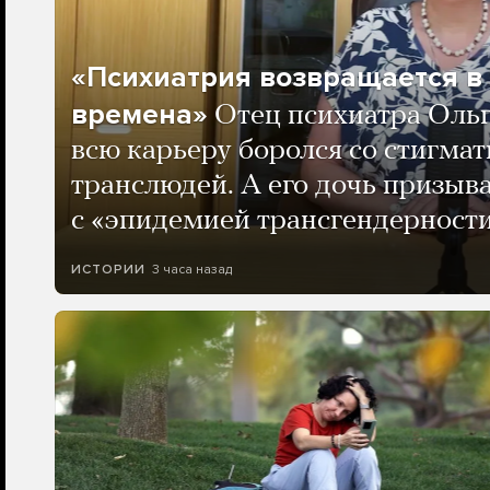
«Психиатрия возвращается в
времена»
Отец психиатра Оль
всю карьеру боролся со стигма
транслюдей. А его дочь призыва
с «эпидемией трансгендерности
3 часа назад
ИСТОРИИ