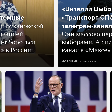
«Виталий Выбор
 темные
«Транспорт СПб
телеграм-канал
ги Бухановской
тизацией
Они массово пе
ет бороться
выборами. А спи
» в России
канал в «Максе»
4 часа назад
ИСТОРИИ