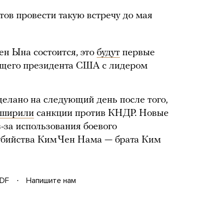
тов провести такую встречу до мая
ен Ына состоится, это
будут
первые
ющего президента США с лидером
делано на следующий день после того,
сширили
санкции против КНДР. Новые
-за использования боевого
убийства Ким Чен Нама — брата Ким
DF
Напишите нам