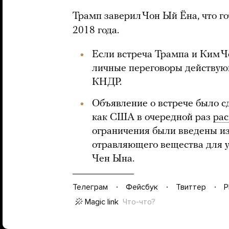
Трамп заверил Чон Ый Ёна, что го
2018 года.
Если встреча Трампа и Ким Ч
личные переговоры действу
КНДР.
Объявление о встрече было с
как США в очередной раз
ра
ограничения были введены из
отравляющего вещества для 
Чен Ына.
Телеграм
Фейсбук
Твиттер
P
Magic link
Что-что?