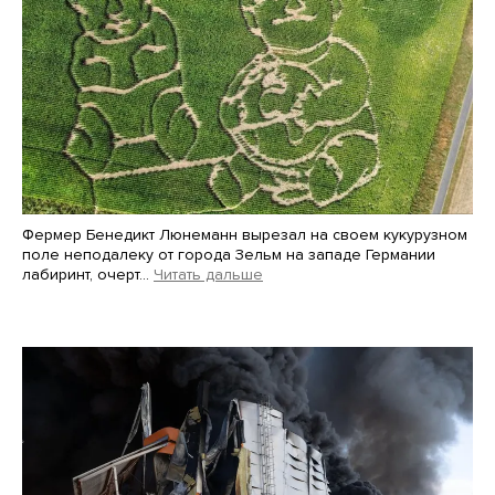
Фермер Бенедикт Люнеманн вырезал на своем кукурузном
поле неподалеку от города Зельм на западе Германии
лабиринт, очерт…
Читать дальше
Martin Meissner / AP / Scanpix / LETA