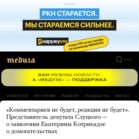
Перейти
к
материалам
НОВОСТИ
ИСТОРИИ
РАЗБОР
ПОДКАСТЫ
МАГАЗ
П
«Комментариев не будет, реакции не будет».
Представитель депутата Слуцкого —
о заявлении Екатерины Котрикадзе
о домогательствах