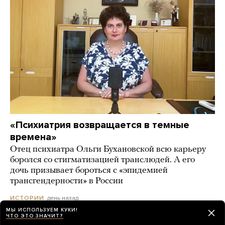
«Психиатрия возвращается в темные
времена»
Отец психиатра Ольги Бухановской всю карьеру
боролся со стигматизацией транслюдей. А его
дочь призывает бороться с «эпидемией
трансгендерности» в России
день назад
ИСТОРИИ
МЫ ИСПОЛЬЗУЕМ КУКИ!
ЧТО ЭТО ЗНАЧИТ?