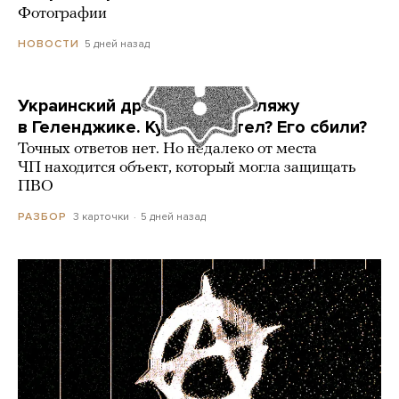
Фотографии
5 дней назад
НОВОСТИ
Украинский дрон попал по пляжу
в Геленджике. Куда он летел? Его сбили?
Точных ответов нет. Но недалеко от места
ЧП находится объект, который могла защищать
ПВО
3 карточки
5 дней назад
РАЗБОР