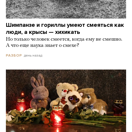
Шимпанзе и гориллы умеют смеяться как
люди, а крысы — хихикать
Но только человек смеется, когда ему не смешно.
А что еще наука знает о смехе?
день назад
РАЗБОР