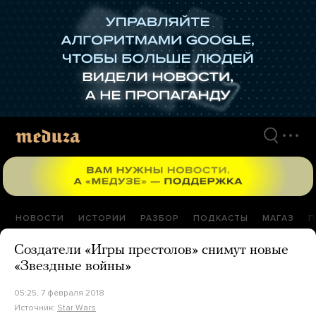
Перейти
к
материалам
НОВОСТИ
ИСТОРИИ
РАЗБОР
ПОДКАСТЫ
МАГАЗ
П
Создатели «Игры престолов» снимут новые
«Звездные войны»
05:25, 7 февраля 2018
Источник:
Star Wars