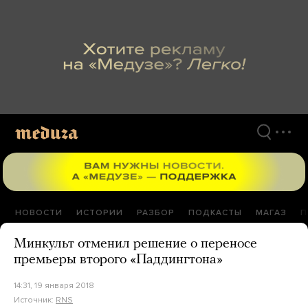
Перейти
к
материалам
НОВОСТИ
ИСТОРИИ
РАЗБОР
ПОДКАСТЫ
МАГАЗ
П
Минкульт отменил решение о переносе
премьеры второго «Паддингтона»
14:31, 19 января 2018
Источник:
RNS