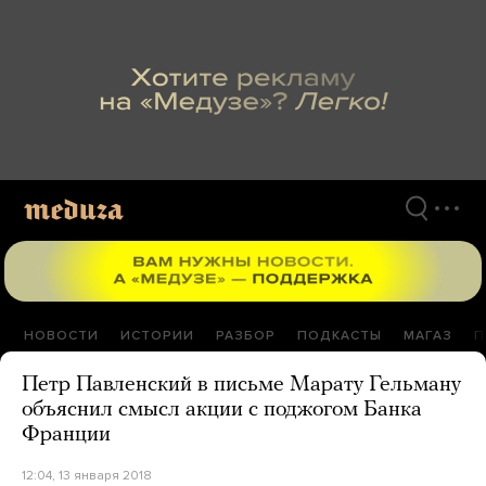
Перейти
к
материалам
НОВОСТИ
ИСТОРИИ
РАЗБОР
ПОДКАСТЫ
МАГАЗ
П
Петр Павленский в письме Марату Гельману
объяснил смысл акции с поджогом Банка
Франции
12:04, 13 января 2018