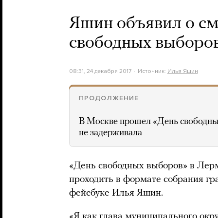
Яшин объявил о см
свободных выборов
08:31, 24 декабря 2017
Источник:
Илья Яшин
ПРОДОЛЖЕНИЕ
В Москве прошел «День свободны
не задерживала
«День свободных выборов» в Лерм
проходить в формате собрания гр
фейсбуке Илья Яшин.
«Я как глава муниципального окр