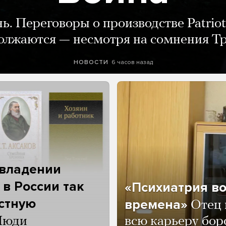
нь. Переговоры о производстве Patriot
олжаются — несмотря на сомнения Т
6 часов назад
НОВОСТИ
 владении
 в России так
«Психиатрия в
астную
времена»
Отец 
Люди
всю карьеру бор