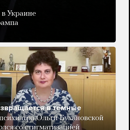
 в Украине
рампа
озвращается в темные
психиатра Ольги Бухановской
олся со стигматизацией