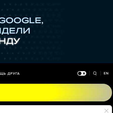
EN
ЩЬ ДРУГА