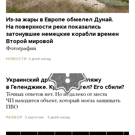
Из-за жары в Европе обмелел Дунай.
На поверхности реки показались
затонувшие немецкие корабли времен
Второй мировой
Фотографии
5 дней назад
НОВОСТИ
Украинский дрон попал по пляжу
в Геленджике. Куда он летел? Его сбили?
Точных ответов нет. Но недалеко от места
ЧП находится объект, который могла защищать
ПВО
3 карточки
5 дней назад
РАЗБОР