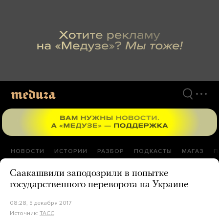
Перейти
к
материалам
НОВОСТИ
ИСТОРИИ
РАЗБОР
ПОДКАСТЫ
МАГАЗ
П
Саакашвили заподозрили в попытке
государственного переворота на Украине
08:28, 5 декабря 2017
Источник:
ТАСС