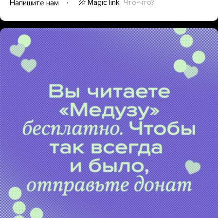
Magic link
Что-что?
Напишите нам