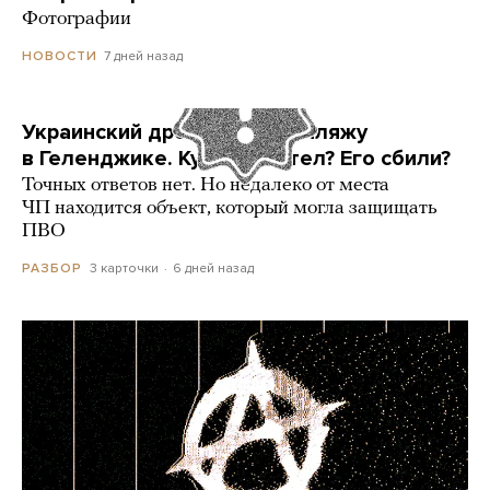
Фотографии
7 дней назад
НОВОСТИ
Украинский дрон попал по пляжу
в Геленджике. Куда он летел? Его сбили?
Точных ответов нет. Но недалеко от места
ЧП находится объект, который могла защищать
ПВО
3 карточки
6 дней назад
РАЗБОР