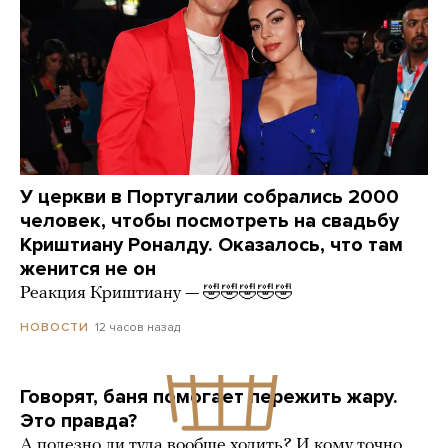
У церкви в Португалии собрались 2000
человек, чтобы посмотреть на свадьбу
Криштиану Роналду. Оказалось, что там
женится не он
Реакция Криштиану — 🤣🤣🤣🤣🤣
12 часов назад
НОВОСТИ
Говорят, баня помогает пережить жару.
Это правда?
А полезно ли туда вообще ходить? И кому точно