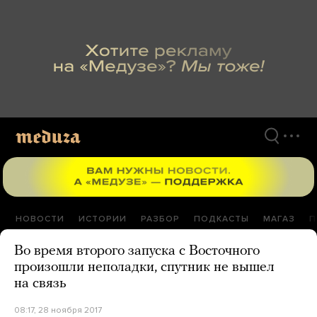
Перейти
к
материалам
НОВОСТИ
ИСТОРИИ
РАЗБОР
ПОДКАСТЫ
МАГАЗ
П
Во время второго запуска с Восточного
произошли неполадки, спутник не вышел
на связь
08:17, 28 ноября 2017