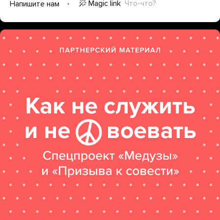
Magic link
Что-что?
Напишите нам