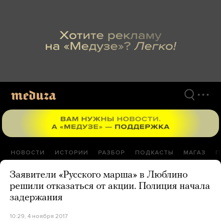
Перейти
к
материалам
НОВОСТИ
ИСТОРИИ
РАЗБОР
ПОДКАСТЫ
МАГАЗ
П
Заявители «Русского марша» в Люблино
решили отказаться от акции. Полиция начала
задержания
10:29, 4 ноября 2017