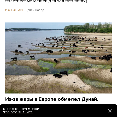
пластиковые мешки для тел погибших)
6 дней назад
ИСТОРИИ
Из-за жары в Европе обмелел Дунай.
На поверхности реки показались
МЫ ИСПОЛЬЗУЕМ КУКИ!
затонувшие немецкие корабли времен
ЧТО ЭТО ЗНАЧИТ?