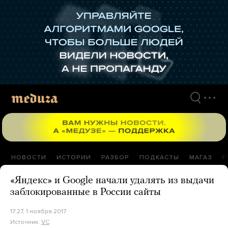
Перейти
к
материалам
НОВОСТИ
ИСТОРИИ
РАЗБОР
ПОДКАСТЫ
МАГАЗ
П
«Яндекс» и Google начали удалять из выдачи
заблокированные в России сайты
17:27, 1 ноября 2017
Источник:
VC