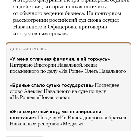
и второго фигуранта Петра Офицерова осудили
за действия, которые нельзя отличить
от обычного ведения бизнеса. На повторном
рассмотрении российский суд снова осудил
Навального и Офицерова, приговорив
их к условным срокам.
ДЕЛО «ИВ РОШЕ»
«У меня отличная фамилия, я ей горжусь»
Интервью Виктории Навальной, жены
посаженного по делу «Ив Роше» Олега Навального
«Вранье стало сутью государства»
Последнее
слово Алексея Навального на суде по делу
«Ив Роше»: «Новая газета»
«Это секретный код, мы планировали
восстание»
По делу «Ив Роше» допросили братьев
Навальных: репортаж «Медузы»