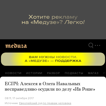
Перейти
к
материалам
НОВОСТИ
ИСТОРИИ
РАЗБОР
ПОДКАСТЫ
МАГАЗ
П
ЕСПЧ: Алексея и Олега Навальных
несправедливо осудили по делу «Ив Роше»
08:11, 17 октября 2017
Источник:
Европейский суд по правам человека