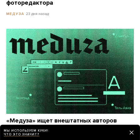
фоторедактора
23 дня назад
МЕДУЗА
«Медуза» ищет внештатных авторов
в центрах российской эмиграции
МЫ ИСПОЛЬЗУЕМ КУКИ!
ЧТО ЭТО ЗНАЧИТ?
Если вы живете в Сербии, Грузии, Израиле