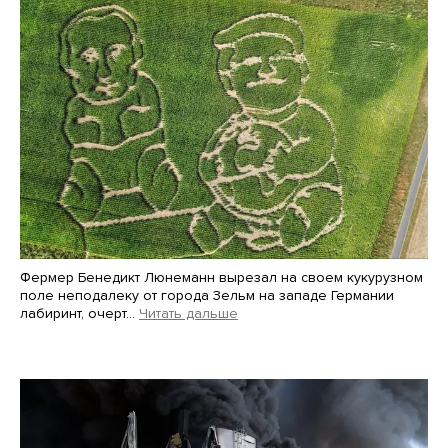
Фермер Бенедикт Люнеманн вырезал на своем кукурузном
поле неподалеку от города Зельм на западе Германии
лабиринт, очерт…
Читать дальше
Martin Meissner / AP / Scanpix / LETA