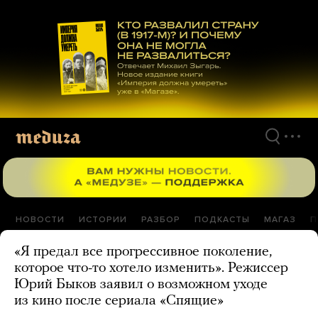
Перейти
к
материалам
НОВОСТИ
ИСТОРИИ
РАЗБОР
ПОДКАСТЫ
МАГАЗ
П
«Я предал все прогрессивное поколение,
которое что-то хотело изменить». Режиссер
Юрий Быков заявил о возможном уходе
из кино после сериала «Спящие»