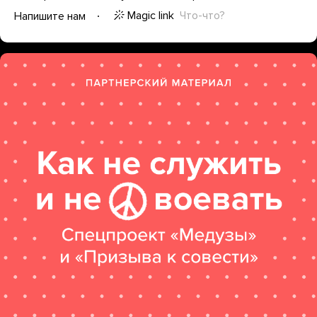
Magic link
Что-что?
Напишите нам