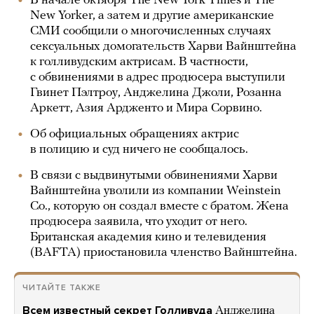
В начале октября The New York Times и The
New Yorker, а затем и другие американские
СМИ сообщили о многочисленных случаях
сексуальных домогательств Харви Вайнштейна
к голливудским актрисам. В частности,
с обвинениями в адрес продюсера выступили
Гвинет Пэлтроу, Анджелина Джоли, Розанна
Аркетт, Азия Ардженто и Мира Сорвино.
Об официальных обращениях актрис
в полицию и суд ничего не сообщалось.
В связи с выдвинутыми обвинениями Харви
Вайнштейна уволили из компании Weinstein
Co., которую он создал вместе с братом. Жена
продюсера заявила, что уходит от него.
Британская академия кино и телевидения
(BAFTA) приостановила членство Вайнштейна.
ЧИТАЙТЕ ТАКЖЕ
Всем известный секрет Голливуда
Анджелина