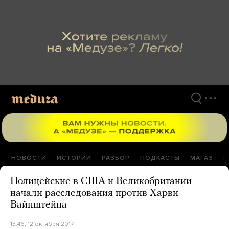
Перейти
к
материалам
НОВОСТИ
ИСТОРИИ
РАЗБОР
ПОДКАСТЫ
МАГАЗ
П
Полицейские в США и Великобритании
начали расследования против Харви
Вайнштейна
13:46, 12 октября 2017