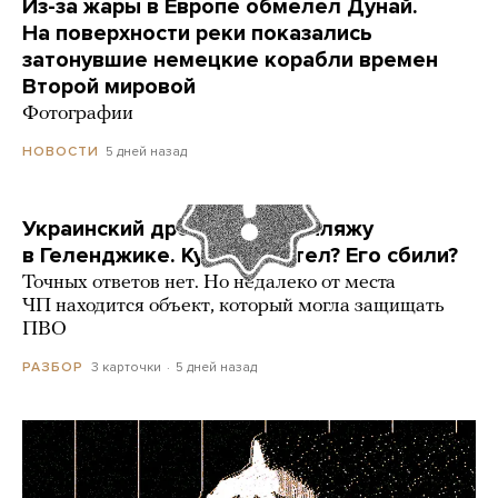
Из-за жары в Европе обмелел Дунай.
На поверхности реки показались
затонувшие немецкие корабли времен
Второй мировой
Фотографии
5 дней назад
НОВОСТИ
Украинский дрон попал по пляжу
в Геленджике. Куда он летел? Его сбили?
Точных ответов нет. Но недалеко от места
ЧП находится объект, который могла защищать
ПВО
3 карточки
5 дней назад
РАЗБОР