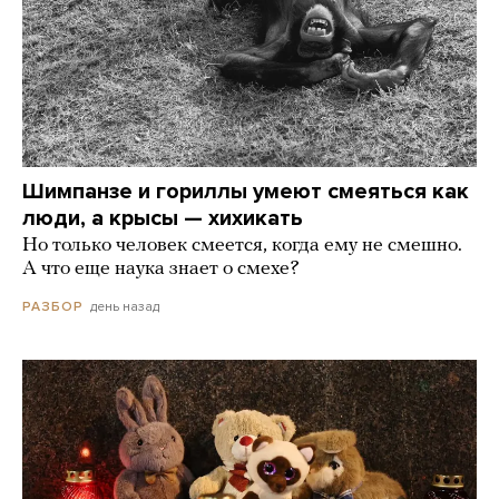
Шимпанзе и гориллы умеют смеяться как
люди, а крысы — хихикать
Но только человек смеется, когда ему не смешно.
А что еще наука знает о смехе?
день назад
РАЗБОР