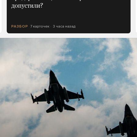
допустили?
7 карточек
3 часа назад
РАЗБОР