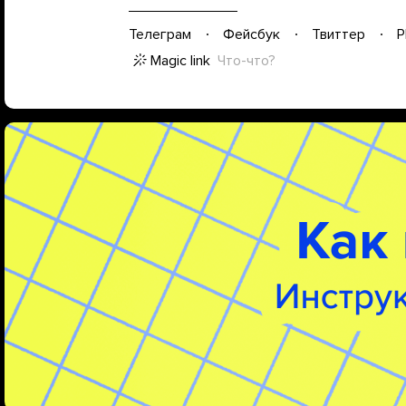
Телеграм
Фейсбук
Твиттер
P
Magic link
Что-что?