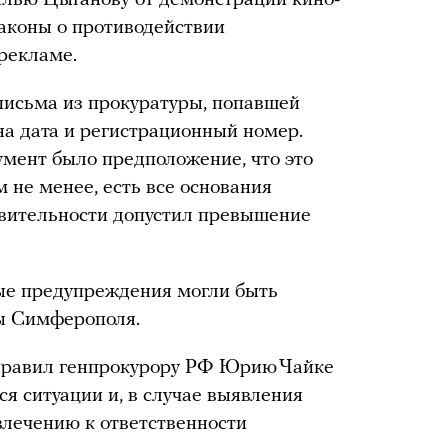
лью Цыганову от демонстрации кино-
аконы о противодействии
 рекламе.
письма из прокуратуры, попавшей
на дата и регистрационный номер.
мент было предположение, что это
м не менее, есть все основания
твительности допустил превышение
ные предупреждения могли быть
ры Симферополя.
правил генпрокурору РФ Юрию Чайке
я ситуации и, в случае выявления
влечению к ответственности