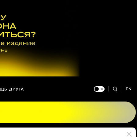
EN
ЩЬ ДРУГА