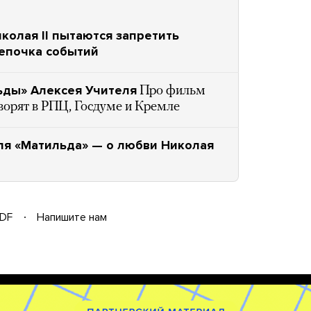
колая II пытаются запретить
Цепочка событий
ьды» Алексея Учителя
Про фильм
ворят в РПЦ, Госдуме и Кремле
ля «Матильда» — о любви Николая
DF
Напишите нам