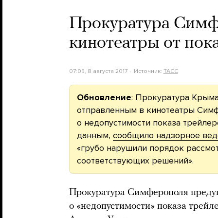
Прокуратура Симф
кинотеатры от пок
07:05, 8 августа 2017
Источник:
ТАСС
Обновление
: Прокуратура Крыма
отправленным в кинотеатры Сим
о недопустимости показа трейле
данным,
сообщило надзорное вед
«грубо нарушили порядок рассмо
соответствующих решений».
Прокуратура Симферополя предуп
о «недопустимости» показа трей