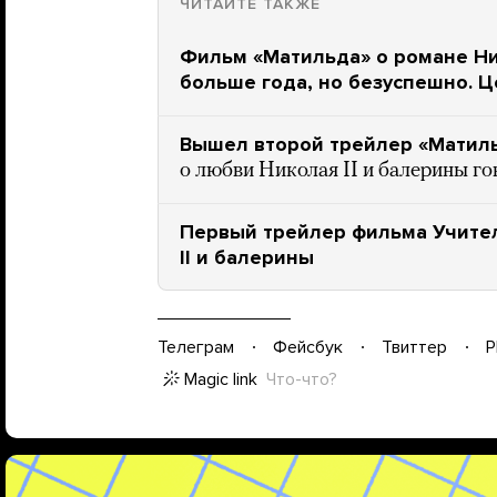
ЧИТАЙТЕ ТАКЖЕ
Фильм «Матильда» о романе Ни
больше года, но безуспешно. 
Вышел второй трейлер «Матил
о любви Николая II и балерины го
Первый трейлер фильма Учите
II и балерины
Телеграм
Фейсбук
Твиттер
P
Magic link
Что-что?