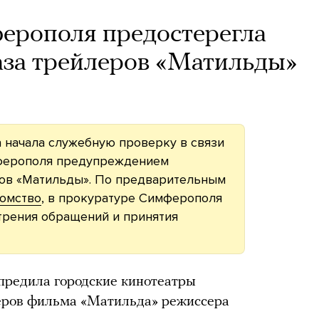
ерополя предостерегла
аза трейлеров «Матильды»
 начала служебную проверку в связи
ферополя предупреждением
ров «Матильды». По предварительным
омство
, в прокуратуре Симферополя
трения обращений и принятия
редила городские кинотеатры
леров фильма «Матильда» режиссера