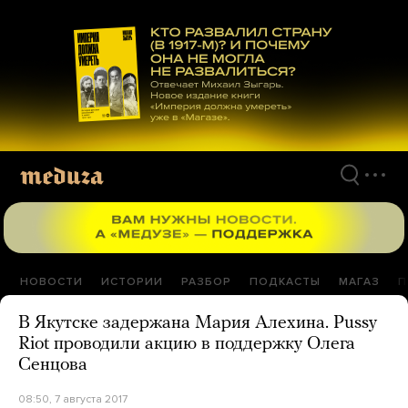
Перейти
к
материалам
НОВОСТИ
ИСТОРИИ
РАЗБОР
ПОДКАСТЫ
МАГАЗ
П
В Якутске задержана Мария Алехина. Pussy
Riot проводили акцию в поддержку Олега
Сенцова
08:50, 7 августа 2017