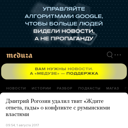
Перейти
к
материалам
НОВОСТИ
ИСТОРИИ
РАЗБОР
ПОДКАСТЫ
МАГАЗ
П
Дмитрий Рогозин удалил твит «Ждите
ответа, гады» о конфликте с румынскими
властями
09:54, 1 августа 2017