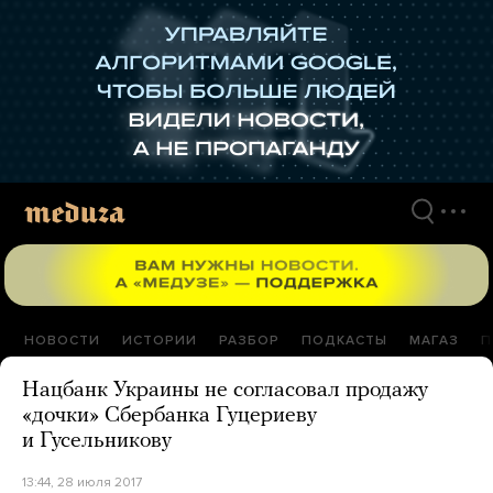
Перейти
к
материалам
НОВОСТИ
ИСТОРИИ
РАЗБОР
ПОДКАСТЫ
МАГАЗ
П
Нацбанк Украины не согласовал продажу
«дочки» Сбербанка Гуцериеву
и Гусельникову
13:44, 28 июля 2017