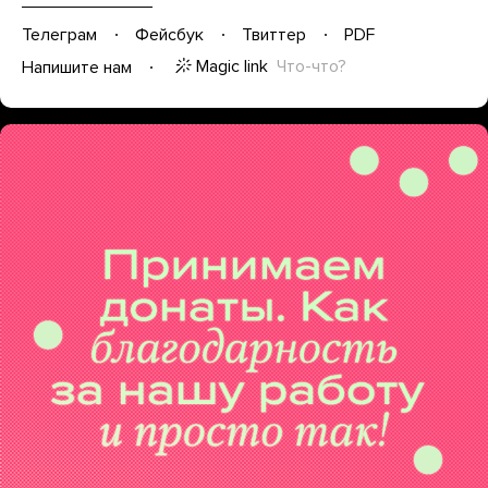
Телеграм
Фейсбук
Твиттер
PDF
Magic link
Что-что?
Напишите нам