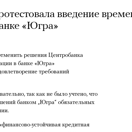
ротестовала введение врем
анке «Югра»
отменить решения Центробанка
ации в банке «Югра»
довлетворение требований
тельно, так как не было учтено, что
ушений банком „Югра“ обязательных
нии.
«финансово-устойчивая кредитная