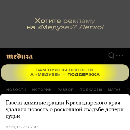
Перейти
к
материалам
НОВОСТИ
ИСТОРИИ
РАЗБОР
ПОДКАСТЫ
МАГАЗ
П
Газета администрации Краснодарского края
удалила новость о роскошной свадьбе дочери
судьи
07:28, 17 июля 2017