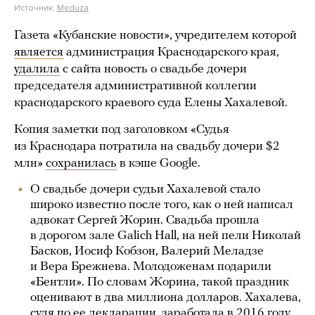
Источник:
Meduza
Газета «Кубанские новости», учредителем которой
является
администрация Краснодарского края,
удалила
с сайта новость о свадьбе дочери
председателя административной коллегии
краснодарского краевого суда Елены Хахалевой.
Копия заметки под заголовком «Судья
из Краснодара потратила на свадьбу дочери $2
млн»
сохранилась
в кэше Google.
О свадьбе дочери судьи Хахалевой стало
широко известно после того, как о ней написал
адвокат Сергей Жорин. Свадьба прошла
в дорогом зале Galich Hall, на ней пели Николай
Басков, Иосиф Кобзон, Валерий Меладзе
и Вера Брежнева. Молодоженам подарили
«Бентли». По словам Жорина, такой праздник
оценивают в два миллиона долларов. Хахалева,
судя по ее декларации, заработала в 2016 году