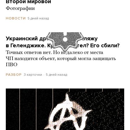
Второй мировой
Фотографии
5 дней назад
НОВОСТИ
Украинский дрон попал по пляжу
в Геленджике. Куда он летел? Его сбили?
Точных ответов нет. Но недалеко от места
ЧП находится объект, который могла защищать
ПВО
3 карточки
5 дней назад
РАЗБОР