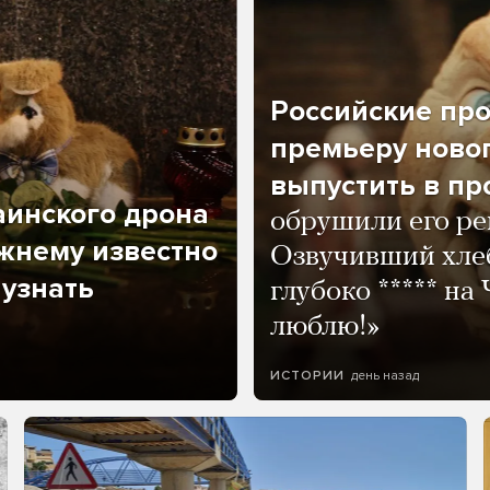
Российские пр
премьеру новог
выпустить в пр
аинского дрона
обрушили его ре
жнему известно
Озвучивший хле
 узнать
глубоко ***** на
люблю!»
день назад
ИСТОРИИ