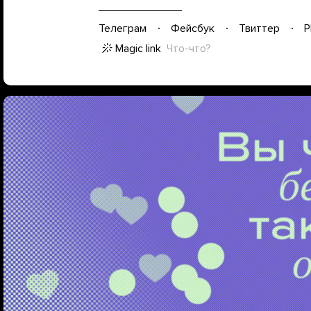
Телеграм
Фейсбук
Твиттер
P
Magic link
Что-что?