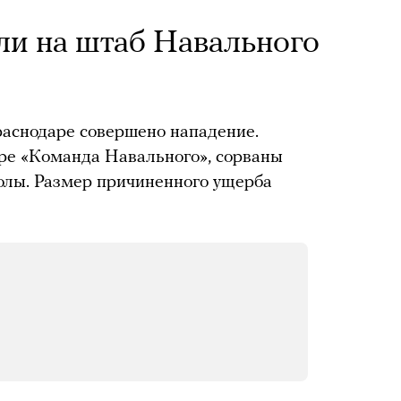
ли на штаб Навального
раснодаре совершено нападение.
ере «Команда Навального», сорваны
толы. Размер причиненного ущерба