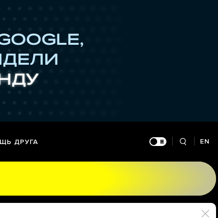
EN
ЩЬ ДРУГА