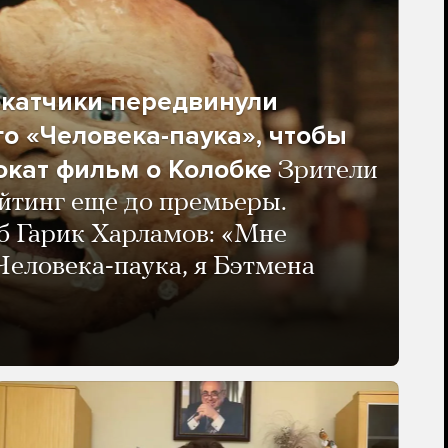
окатчики передвинули
о «Человека-паука», чтобы
окат фильм о Колобке
Зрители
йтинг еще до премьеры.
б Гарик Харламов: «Мне
 Человека-паука, я Бэтмена