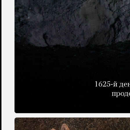
1625-й де
прод