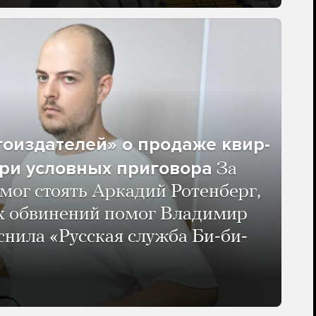
гоиздателей» о продаже квир-
ри условных приговора
За
мог стоять Аркадий Ротенберг,
ых обвинений помог Владимир
нила «Русская служба Би-би-