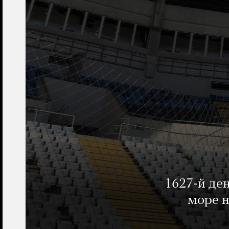
1627-й де
море н