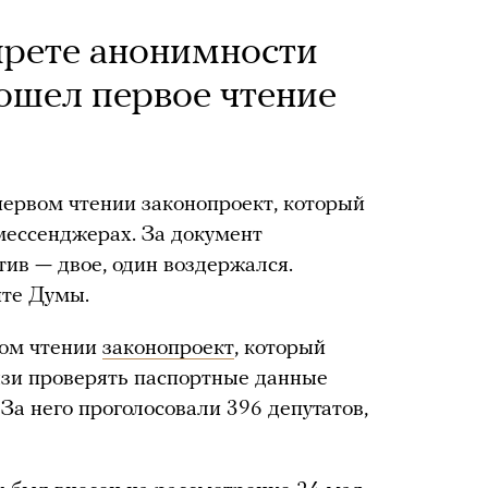
прете анонимности
ошел первое чтение
первом чтении законопроект, который
мессенджерах. За документ
тив — двое, один воздержался.
йте Думы.
вом чтении
законопроект
, который
язи проверять паспортные данные
За него проголосовали 396 депутатов,