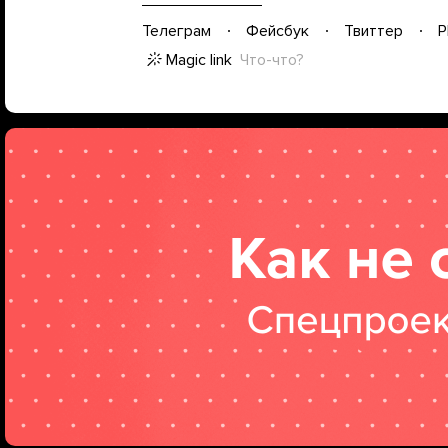
Телеграм
Фейсбук
Твиттер
P
Magic link
Что-что?