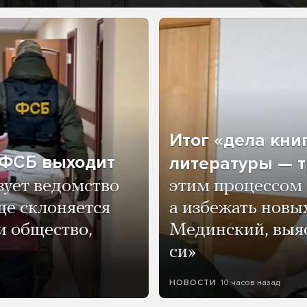
Итог «дела кни
о ФСБ выходит
литературы — т
зует ведомство
этим процессом 
ще склоняется
а избежать нов
и общество,
Мединский, выяс
си»
10 часов назад
НОВОСТИ