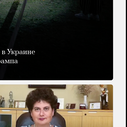
 в Украине
рампа