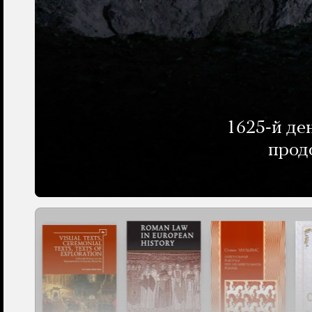
1625-й де
прод