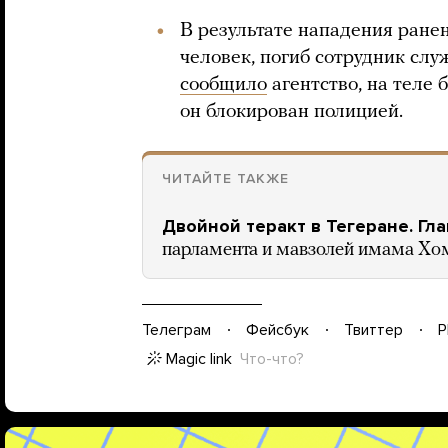
В результате нападения ране
человек, погиб сотрудник слу
сообщило
агентство, на теле 
он блокирован полицией.
ЧИТАЙТЕ ТАКЖЕ
Двойной теракт в Тегеране. Гл
парламента и мавзолей имама Хо
Телеграм
Фейсбук
Твиттер
P
Magic link
Что-что?