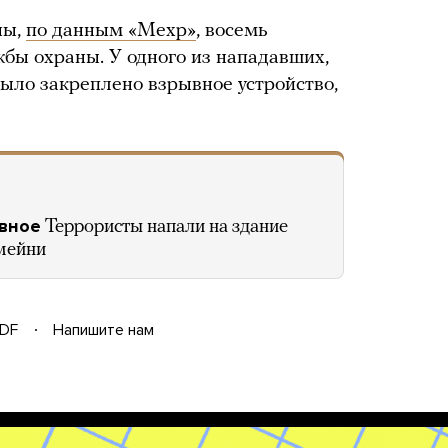
ны,
по данным «Мехр»
, восемь
жбы охраны. У одного из нападавших,
было закреплено взрывное устройство,
авное
Террористы напали на здание
мейни
DF
Напишите нам