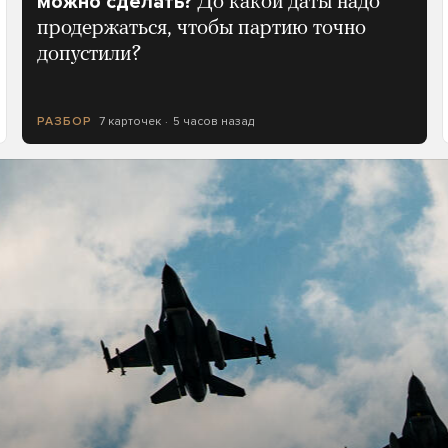
можно сделать?
До какой даты надо
продержаться, чтобы партию точно
допустили?
7 карточек
5 часов назад
РАЗБОР