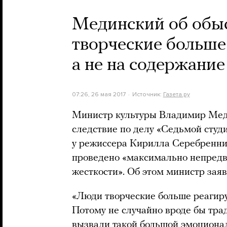
Мединский об обыс
творческие больше
а не на содержание
07:26, 26 мая 2017
Источник:
Газета.ру
Министр культуры Владимир Меди
следствие по делу «Седьмой студ
у режиссера Кирилла Серебренник
проведено «максимально непредв
жесткости». Об этом министр заяв
«Люди творческие больше реагиру
Потому не случайно вроде бы тра
вызвали такой большой эмоционал