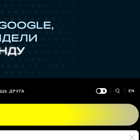
EN
ЩЬ ДРУГА