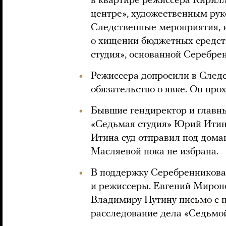
в квартире режиссера Кирилл
центре», художественным рук
Следственные мероприятия, к
о хищении бюджетных средст
студия», основанной Серебре
Режиссера допросили в Следс
обязательство о явке. Он про
Бывшие гендиректор и главн
«Седьмая студия» Юрий Итин
Итина суд отправил под дома
Масляевой пока не избрана.
В поддержку Серебренникова
и режиссеры. Евгений Мирон
Владимиру Путину
письмо с 
расследование дела «Седьмой