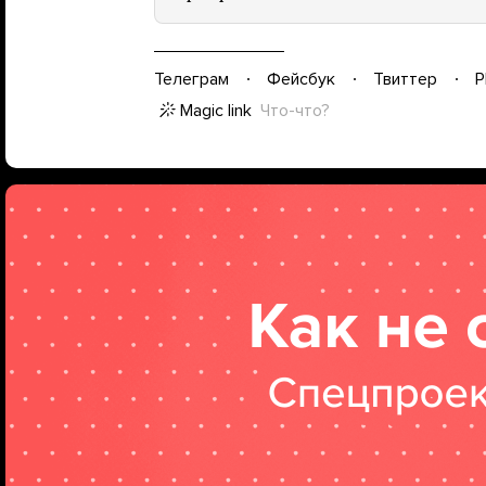
Телеграм
Фейсбук
Твиттер
P
Magic link
Что-что?