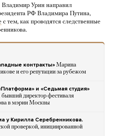
а Владимир Урин направил
президента РФ Владимира Путина,
е
с тем, как проводятся следственные
енникова.
западные контракты»
Марина
кове и его репутации за рубежом
 «Платформа» и «Седьмая студия»
, бывший директор фестиваля
ова в мэрии Москвы
ма у Кирилла Серебренникова.
ской проверкой, инициированной