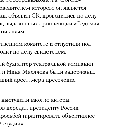
а Серебренникова и в «Гоголь-
оводителем которого он является.
ак объявил СК, проводились по делу
в, выделенных организации «Седьмая
нниковым.
твенном комитете и отпустили под
ходит по делу свидетелем.
ый бухгалтер театральной компании
 и Нина Масляева были задержаны.
шний арест, мера пресечения
 выступили многие актеры
ов передал президенту России
просьбой
гарантировать объективное
 студии».