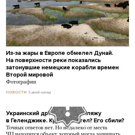
Из-за жары в Европе обмелел Дунай.
На поверхности реки показались
затонувшие немецкие корабли времен
Второй мировой
Фотографии
5 дней назад
НОВОСТИ
Украинский дрон попал по пляжу
в Геленджике. Куда он летел? Его сбили?
Точных ответов нет. Но недалеко от места
ЧП находится объект, который могла защищать