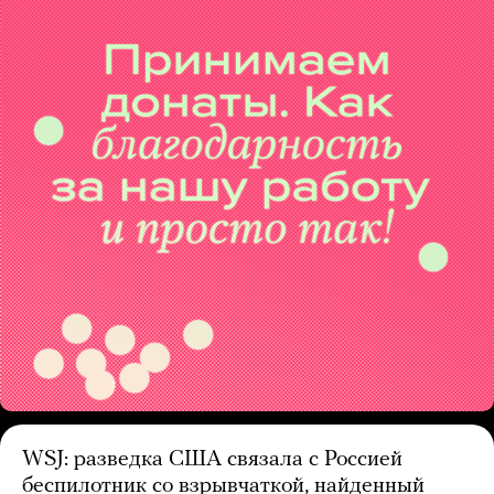
WSJ: разведка США связала с Россией
беспилотник со взрывчаткой, найденный