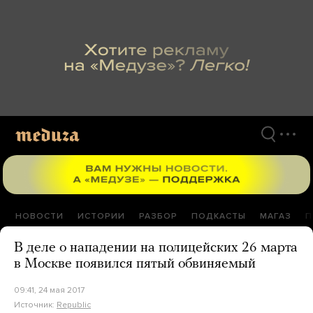
Перейти
к
материалам
НОВОСТИ
ИСТОРИИ
РАЗБОР
ПОДКАСТЫ
МАГАЗ
П
В деле о нападении на полицейских 26 марта
в Москве появился пятый обвиняемый
09:41, 24 мая 2017
Источник:
Republic