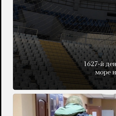
1627-й де
море н