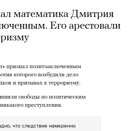
ал математика Дмитрия
люченным. Его арестовали
оризму
л» признал политзаключенным
отив которого возбудили дело
дков и призывах к терроризму.
 лишили свободы по политическим
 никакого преступления.
идно, что следствие намеренно