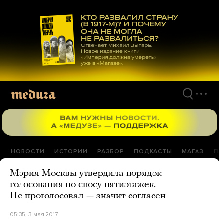
Перейти
к
материалам
НОВОСТИ
ИСТОРИИ
РАЗБОР
ПОДКАСТЫ
МАГАЗ
П
Мэрия Москвы утвердила порядок
голосования по сносу пятиэтажек.
Не проголосовал — значит согласен
05:35, 3 мая 2017