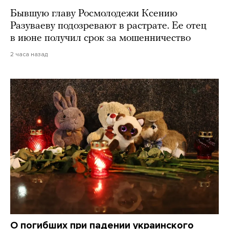
Бывшую главу Росмолодежи Ксению
Разуваеву подозревают в растрате. Ее отец
в июне получил срок за мошенничество
2 часа назад
О погибших при падении украинского