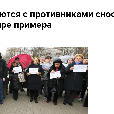
ются с противниками сно
ыре примера