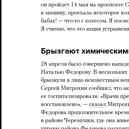
он пройдет 14 мая на проспекте С
в машину, проехала некоторое кол
бабах! — что-то с колесом. Я посм
Я считаю, что это акция устрашен
Брызгают химическими
28 апреля было совершено нападе
Наталью Федорову. В нескольких
брызнули в лицо неизвестным ве
Сергей Митрохин сообщил, что ак
ее госпитализировали. «Врачи пре
восстановлено», —
сказал
Митрохи
Федорова продолжительное время 
в районе Черемушки, где она живет
управы района Федорова раскрит