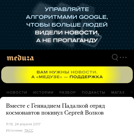
Перейти
к
материалам
НОВОСТИ
ИСТОРИИ
РАЗБОР
ПОДКАСТЫ
МАГАЗ
П
Вместе с Геннадием Падалкой отряд
космонавтов покинул Сергей Волков
11:19, 24 апреля 2017
Источник:
ТАСС