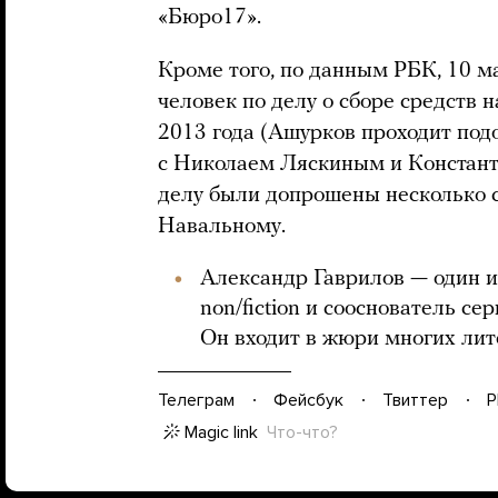
«Бюро17».
Кроме того, по данным РБК, 10 м
человек по делу о сборе средств
2013 года (Ашурков проходит под
с Николаем Ляскиным и Константи
делу были допрошены несколько с
Навальному.
Александр Гаврилов — один 
non/fiction и сооснователь се
Он входит в жюри многих ли
Телеграм
Фейсбук
Твиттер
P
Magic link
Что-что?