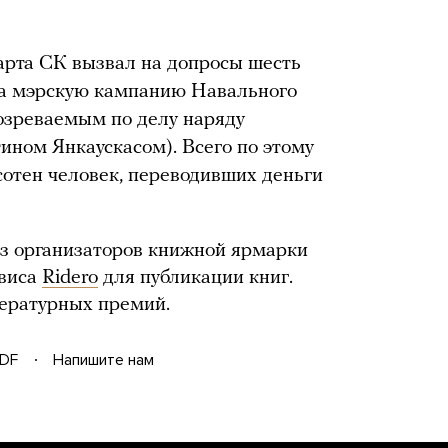
арта СК вызвал на допросы шесть
 на мэрскую кампанию Навального
озреваемым по делу наряду
ном Янкаускасом). Всего по этому
отен человек, переводивших деньги
из организаторов книжной ярмарки
рвиса
Ridero
для публикации книг.
тературных премий.
DF
Напишите нам