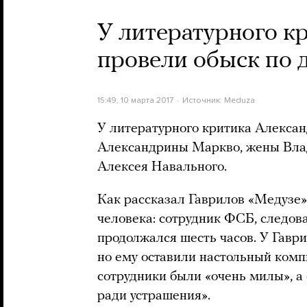
У литературного к
провели обыск по 
15:49, 10 марта 2017
Источник:
Meduza
У литературного критика Алексан
Александрины Маркво, жены Вла
Алексея Навального.
Как рассказал Гаврилов «Медузе»
человека: сотрудник ФСБ, следов
продолжался шесть часов. У Гаври
но ему оставили настольный комп
сотрудники были «очень милы», а
ради устрашения».