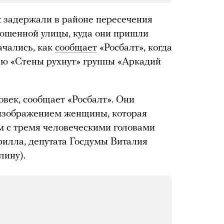
к задержали в районе пересечения
юшенной улицы, куда они пришли
ачались, как
сообщает
«Росбалт», когда
ню «Стены рухнут» группы «Аркадий
овек, сообщает «Росбалт». Они
 изображением женщины, которая
м с тремя человеческими головами
рилла, депутата Госдумы Виталия
лину).