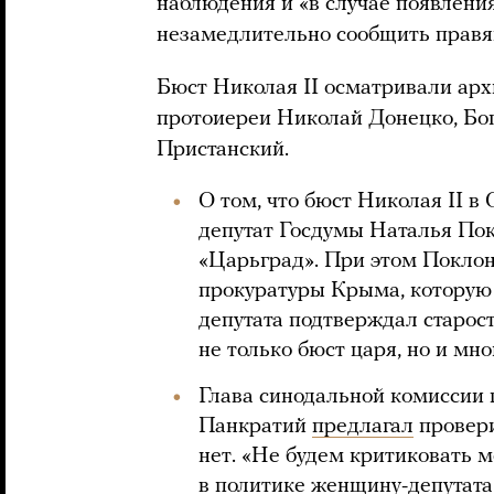
наблюдения и «в случае появлени
незамедлительно сообщить правя
Бюст Николая II осматривали ар
протоиереи Николай Донецко, Бо
Пристанский.
О том, что бюст Николая II 
депутат Госдумы Наталья Пок
«Царьград». При этом Поклон
прокуратуры Крыма, которую 
депутата подтверждал старост
не только бюст царя, но и мн
Глава синодальной комиссии 
Панкратий
предлагал
провери
нет. «Не будем критиковать 
в политике женщину-депутата