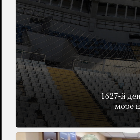
1627-й де
море н