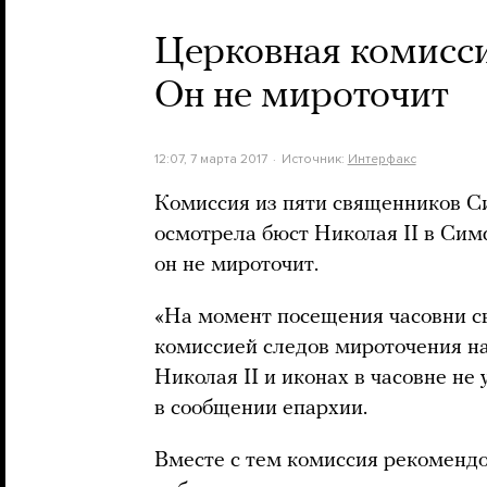
Церковная комисси
Он не мироточит
12:07, 7 марта 2017
Источник:
Интерфакс
Комиссия из пяти священников 
осмотрела бюст Николая II в Сим
он не мироточит.
«На момент посещения часовни с
комиссией следов мироточения на
Николая II и иконах в часовне не 
в сообщении епархии.
Вместе с тем комиссия рекоменд