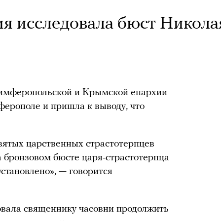
я исследовала бюст Николая
Симферопольской и Крымской епархии
ферополе и пришла к выводу, что
вятых царственных страстотерпцев
 бронзовом бюсте царя-страстотерпца
установлено», — говорится
овала священнику часовни продолжить