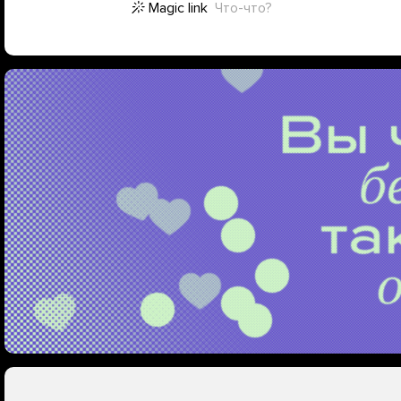
Magic link
Что-что?