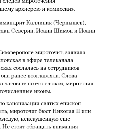
я следов мироточения
щему архиерею и комиссии».
химандрит Каллиник (Чернышев),
гдан Северин, Иоанн Шимон и Иоанн
в Симферополе мироточит, заявила
лонская в эфире телеканала
ская сослалась на сотрудников
она ранее возглавляла. Слова
а часовни: по его словам, мироточил
огочисленные иконы.
по канонизации святых епископ
ть, мироточит бюст Николая II или
молодую, неискушенную еще
. Не стоит обращать внимания