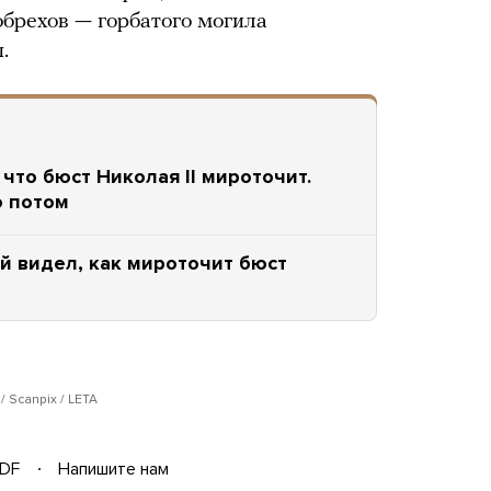
обрехов — горбатого могила
.
что бюст Николая II мироточит.
о потом
й видел, как мироточит бюст
 Scanpix / LETA
DF
Напишите нам