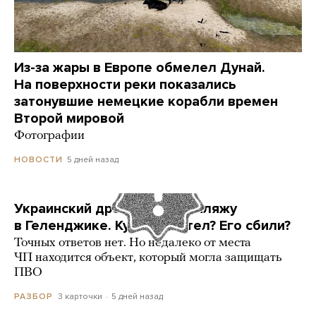
Из-за жары в Европе обмелел Дунай.
На поверхности реки показались
затонувшие немецкие корабли времен
Второй мировой
Фотографии
5 дней назад
НОВОСТИ
Украинский дрон попал по пляжу
в Геленджике. Куда он летел? Его сбили?
Точных ответов нет. Но недалеко от места
ЧП находится объект, который могла защищать
ПВО
3 карточки
5 дней назад
РАЗБОР