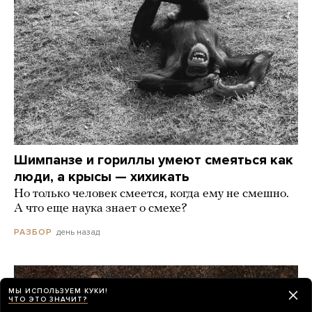
Шимпанзе и гориллы умеют смеяться как
люди, а крысы — хихикать
Но только человек смеется, когда ему не смешно.
А что еще наука знает о смехе?
день назад
РАЗБОР
МЫ ИСПОЛЬЗУЕМ КУКИ!
ЧТО ЭТО ЗНАЧИТ?