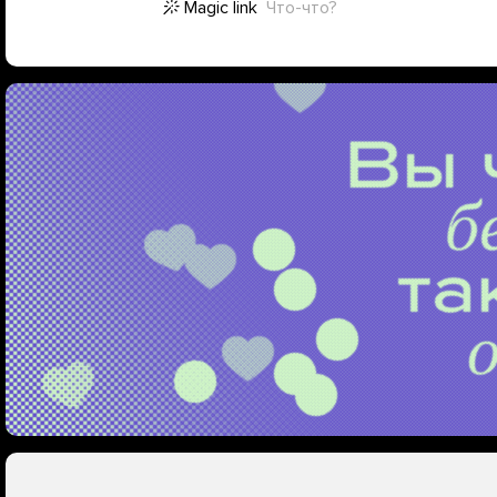
Magic link
Что-что?