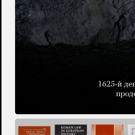
1625-й де
прод