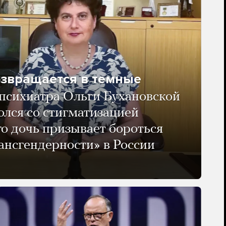
озвращается в темные
психиатра Ольги Бухановской
олся со стигматизацией
го дочь призывает бороться
ансгендерности» в России