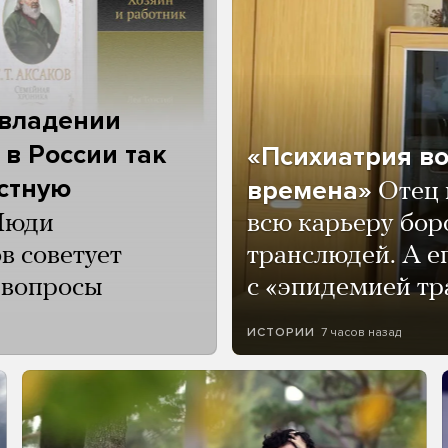
 владении
 в России так
«Психиатрия в
астную
времена»
Отец 
Люди
всю карьеру бор
в советует
транслюдей. А е
и вопросы
с «эпидемией тр
7 часов назад
ИСТОРИИ