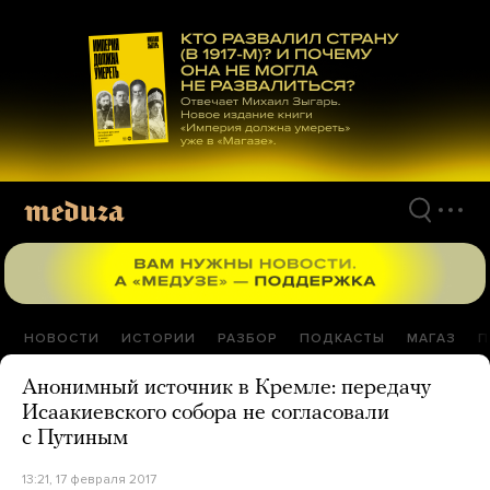
Перейти
к
материалам
НОВОСТИ
ИСТОРИИ
РАЗБОР
ПОДКАСТЫ
МАГАЗ
П
Анонимный источник в Кремле: передачу
Исаакиевского собора не согласовали
с Путиным
13:21, 17 февраля 2017