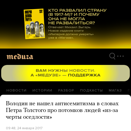
Перейти
к
материалам
НОВОСТИ
ИСТОРИИ
РАЗБОР
ПОДКАСТЫ
МАГАЗ
П
Володин не нашел антисемитизма в словах
Петра Толстого про потомков людей «из-за
черты оседлости»
09:48, 24 января 2017