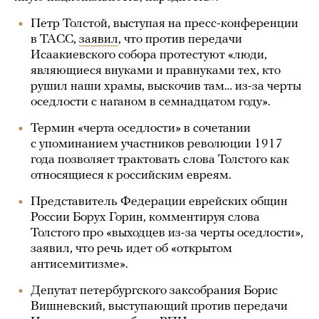
Петр Толстой, выступая на пресс-конференции
в ТАСС,
заявил
, что против передачи
Исаакиевского собора протестуют «люди,
являющиеся внуками и правнуками тех, кто
рушил наши храмы, выскочив там… из-за черты
оседлости с наганом в семнадцатом году».
Термин «черта оседлости» в сочетании
с упоминанием участников революции 1917
года позволяет трактовать слова Толстого как
относящиеся к российским евреям.
Представитель Федерации еврейских общин
России Борух Горин, комментируя слова
Толстого про «выходцев из-за черты оседлости»,
заявил, что речь идет об «открытом
антисемитизме».
Депутат петербургского заксобрания Борис
Вишневский, выступающий против передачи