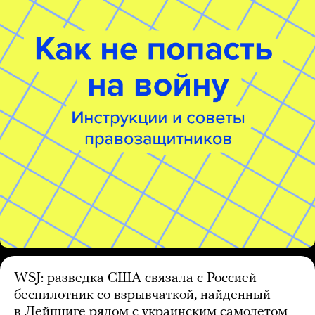
WSJ: разведка США связала с Россией
беспилотник со взрывчаткой, найденный
в Лейпциге рядом с украинским самолетом