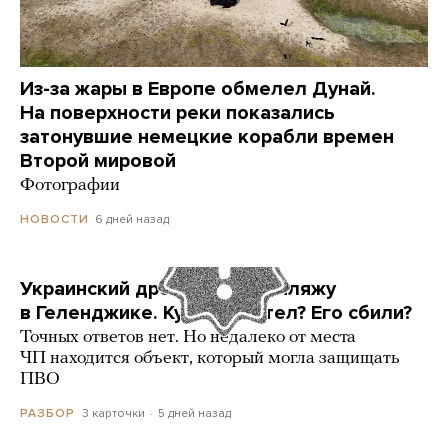
Из-за жары в Европе обмелел Дунай.
На поверхности реки показались
затонувшие немецкие корабли времен
Второй мировой
Фотографии
6 дней назад
НОВОСТИ
Украинский дрон попал по пляжу
в Геленджике. Куда он летел? Его сбили?
Точных ответов нет. Но недалеко от места
ЧП находится объект, который могла защищать
ПВО
3 карточки
5 дней назад
РАЗБОР